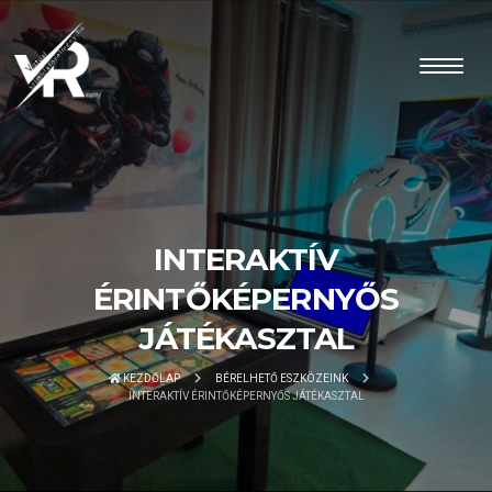
INTERAKTÍV
ÉRINTŐKÉPERNYŐS
JÁTÉKASZTAL
KEZDŐLAP
BÉRELHETŐ ESZKÖZEINK
INTERAKTÍV ÉRINTŐKÉPERNYŐS JÁTÉKASZTAL