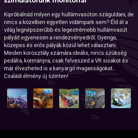
szimulátorunk monitorral
Kipróbálnád milyen egy hullámvasúton száguldani, de
nincs a közelben egyetlen vidámpark sem? Éld át a
világ legnépszerűbb és legextrémebb hullámvasút
pályáit egyenesen a rendezvényedről. Gyenge,
közepes és erős pályák közül lehet választani.
Minden korosztály számára ideális, nincs szükség
pedálra, kormányra, csak felveszed a VR sisakot és
már élvezheted is a kanyargó magasságokat..
Családi élmény új szinten!