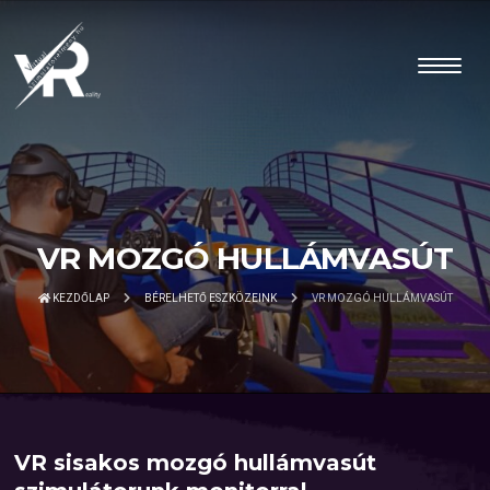
VR MOZGÓ HULLÁMVASÚT
KEZDŐLAP
BÉRELHETŐ ESZKÖZEINK
VR MOZGÓ HULLÁMVASÚT
VR sisakos mozgó hullámvasút